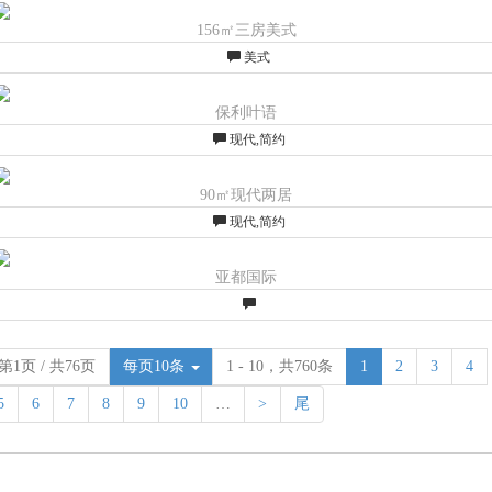
156㎡三房美式
美式
保利叶语
现代,简约
90㎡现代两居
现代,简约
亚都国际
第1页 / 共76页
每页10条
1 - 10，共760条
1
2
3
4
5
6
7
8
9
10
…
>
尾