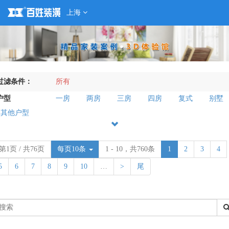
上海
过滤条件：
所有
户型
一房
两房
三房
四房
复式
别墅
其他户型
第1页 / 共76页
每页10条
1 - 10，共760条
1
2
3
4
5
6
7
8
9
10
…
>
尾